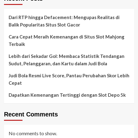
Dari RTP hingga Defacement: Mengupas Realitas di
Balik Popularitas Situs Slot Gacor
Cara Cepat Meraih Kemenangan di Situs Slot Mahjong
Terbaik
Lebih dari Sekadar Gol: Membaca Statistik Tendangan
Sudut, Pelanggaran, dan Kartu dalam Judi Bola
Judi Bola Resmi Live Score, Pantau Perubahan Skor Lebih
Cepat
Dapatkan Kemenangan Tertinggi dengan Slot Depo 5k
Recent Comments
No comments to show.