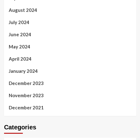
August 2024
July 2024
June 2024
May 2024
April 2024
January 2024
December 2023
November 2023
December 2021
Categories