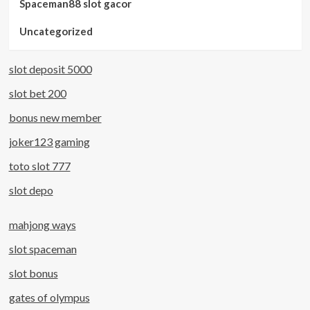
Spaceman88 slot gacor
Uncategorized
slot deposit 5000
slot bet 200
bonus new member
joker123 gaming
toto slot 777
slot depo
mahjong ways
slot spaceman
slot bonus
gates of olympus