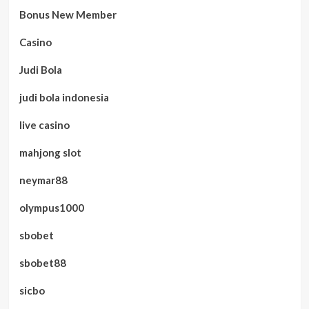
Bonus New Member
Casino
Judi Bola
judi bola indonesia
live casino
mahjong slot
neymar88
olympus1000
sbobet
sbobet88
sicbo