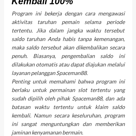
Kembali 100%
Program ini bekerja dengan cara mengawasi
aktivitas taruhan pemain selama periode
tertentu. Jika dalam jangka waktu tersebut
saldo taruhan Anda habis tanpa kemenangan,
maka saldo tersebut akan dikembalikan secara
penuh. Biasanya, pengembalian saldo ini
dilakukan otomatis atau dapat diajukan melalui
layanan pelanggan Spaceman88.
Penting untuk memahami bahwa program ini
berlaku untuk permainan slot tertentu yang
sudah dipilih oleh pihak Spaceman88, dan ada
batasan waktu tertentu untuk klaim saldo
kembali. Namun secara keseluruhan, program
ini sangat menguntungkan dan memberikan
jaminan kenyamanan bermain.