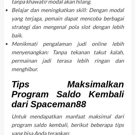
tanpa khawatir modal akan hilang.
Belajar dan meningkatkan skill: Dengan modal
yang terjaga, pemain dapat mencoba berbagai
strategi dan mengenal pola slot dengan lebih
baik.
Menikmati pengalaman judi online lebih
menyenangkan: Tanpa tekanan takut kalah,
permainan jadi terasa lebih ringan dan
menghibur.
Tips Maksimalkan
Program Saldo Kembali
dari Spaceman88
Untuk mendapatkan manfaat maksimal dari
program saldo kembali, berikut beberapa tips
yang bisa Anda terapkan: