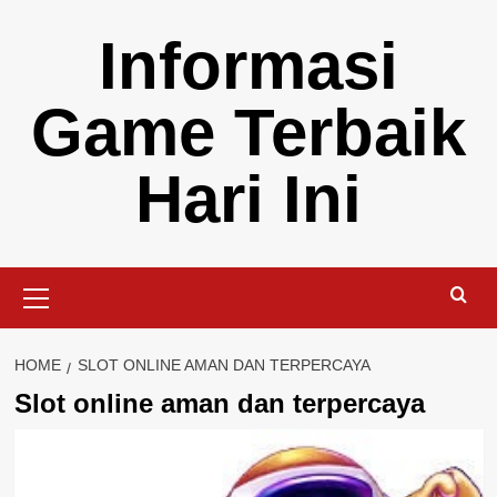
Skip
Informasi
to
content
Game Terbaik
Hari Ini
Primary
Menu
HOME
SLOT ONLINE AMAN DAN TERPERCAYA
Slot online aman dan terpercaya