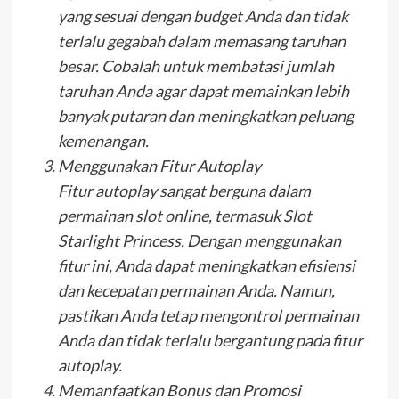
yang sesuai dengan budget Anda dan tidak
terlalu gegabah dalam memasang taruhan
besar. Cobalah untuk membatasi jumlah
taruhan Anda agar dapat memainkan lebih
banyak putaran dan meningkatkan peluang
kemenangan.
Menggunakan Fitur Autoplay
Fitur autoplay sangat berguna dalam
permainan slot online, termasuk Slot
Starlight Princess. Dengan menggunakan
fitur ini, Anda dapat meningkatkan efisiensi
dan kecepatan permainan Anda. Namun,
pastikan Anda tetap mengontrol permainan
Anda dan tidak terlalu bergantung pada fitur
autoplay.
Memanfaatkan Bonus dan Promosi