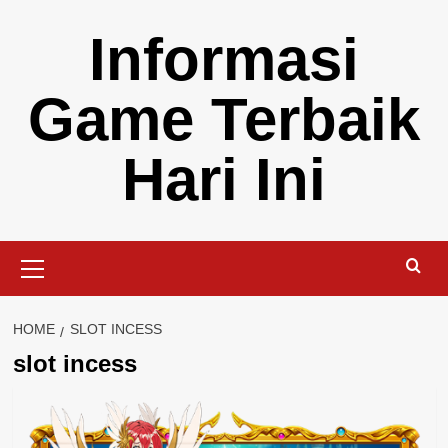
Skip
Informasi
to
content
Game Terbaik
Hari Ini
Primary
Menu
HOME
SLOT INCESS
slot incess