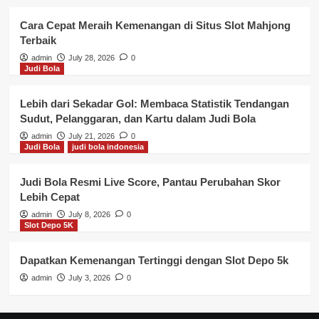
Cara Cepat Meraih Kemenangan di Situs Slot Mahjong
Terbaik
admin
July 28, 2026
0
Judi Bola
Lebih dari Sekadar Gol: Membaca Statistik Tendangan
Sudut, Pelanggaran, dan Kartu dalam Judi Bola
admin
July 21, 2026
0
Judi Bola
judi bola indonesia
Judi Bola Resmi Live Score, Pantau Perubahan Skor
Lebih Cepat
admin
July 8, 2026
0
Slot Depo 5K
Dapatkan Kemenangan Tertinggi dengan Slot Depo 5k
admin
July 3, 2026
0