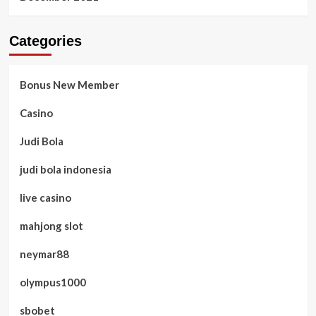
Categories
Bonus New Member
Casino
Judi Bola
judi bola indonesia
live casino
mahjong slot
neymar88
olympus1000
sbobet