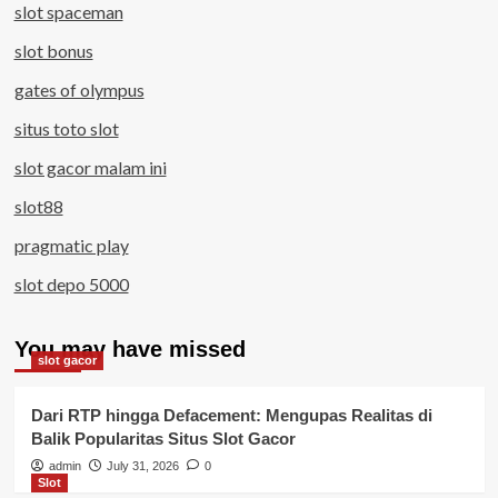
slot spaceman
slot bonus
gates of olympus
situs toto slot
slot gacor malam ini
slot88
pragmatic play
slot depo 5000
You may have missed
slot gacor
Dari RTP hingga Defacement: Mengupas Realitas di
Balik Popularitas Situs Slot Gacor
admin
July 31, 2026
0
Slot