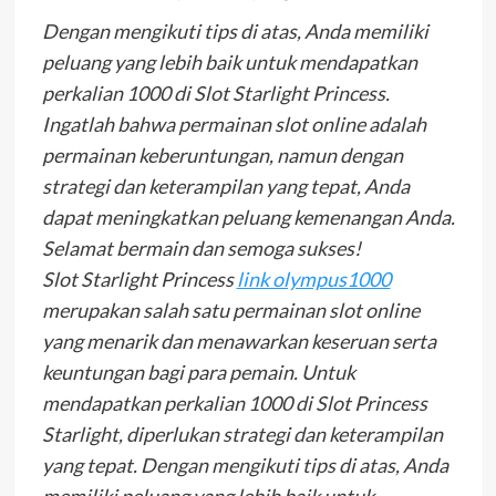
Dengan mengikuti tips di atas, Anda memiliki
peluang yang lebih baik untuk mendapatkan
perkalian 1000 di Slot Starlight Princess.
Ingatlah bahwa permainan slot online adalah
permainan keberuntungan, namun dengan
strategi dan keterampilan yang tepat, Anda
dapat meningkatkan peluang kemenangan Anda.
Selamat bermain dan semoga sukses!
Slot Starlight Princess
link olympus1000
merupakan salah satu permainan slot online
yang menarik dan menawarkan keseruan serta
keuntungan bagi para pemain. Untuk
mendapatkan perkalian 1000 di Slot Princess
Starlight, diperlukan strategi dan keterampilan
yang tepat. Dengan mengikuti tips di atas, Anda