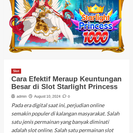
Slot
Cara Efektif Meraup Keuntungan
Besar di Slot Starlight Princess
0
admin
August 10, 2024
Pada era digital saat ini, perjudian online
semakin populer di kalangan masyarakat. Salah
satu jenis permainan yang banyak diminati
adalah slot online. Salah satu permainan slot