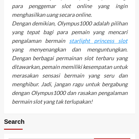
para penggemar slot online yang ingin
menghasilkan uang secara online.
Dengan demikian, Olympus1000 adalah pilihan
yang tepat bagi para pemain yang mencari
pengalaman bermain
starlight princess slot
yang menyenangkan dan menguntungkan.
Dengan berbagai permainan slot terbaru yang
ditawarkan, pemain memiliki kesempatan untuk
merasakan sensasi bermain yang seru dan
menghibur. Jadi, jangan ragu untuk bergabung
dengan Olympus1000 dan rasakan pengalaman
bermain slot yang tak terlupakan!
Search