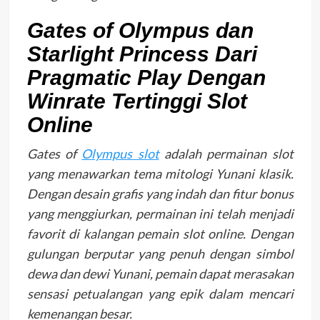
Gates of Olympus dan
Starlight Princess Dari
Pragmatic Play Dengan
Winrate Tertinggi Slot
Online
Gates of
Olympus slot
adalah permainan slot
yang menawarkan tema mitologi Yunani klasik.
Dengan desain grafis yang indah dan fitur bonus
yang menggiurkan, permainan ini telah menjadi
favorit di kalangan pemain slot online. Dengan
gulungan berputar yang penuh dengan simbol
dewa dan dewi Yunani, pemain dapat merasakan
sensasi petualangan yang epik dalam mencari
kemenangan besar.