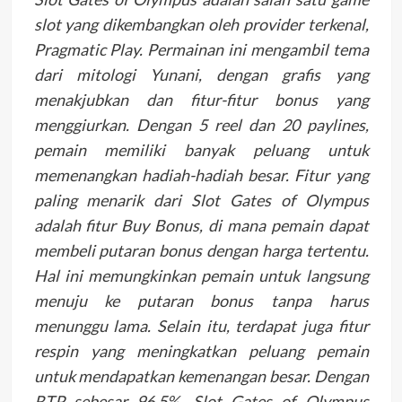
slot yang dikembangkan oleh provider terkenal,
Pragmatic Play. Permainan ini mengambil tema
dari mitologi Yunani, dengan grafis yang
menakjubkan dan fitur-fitur bonus yang
menggiurkan. Dengan 5 reel dan 20 paylines,
pemain memiliki banyak peluang untuk
memenangkan hadiah-hadiah besar. Fitur yang
paling menarik dari Slot Gates of Olympus
adalah fitur Buy Bonus, di mana pemain dapat
membeli putaran bonus dengan harga tertentu.
Hal ini memungkinkan pemain untuk langsung
menuju ke putaran bonus tanpa harus
menunggu lama. Selain itu, terdapat juga fitur
respin yang meningkatkan peluang pemain
untuk mendapatkan kemenangan besar. Dengan
RTP sebesar 96.5%, Slot Gates of Olympus