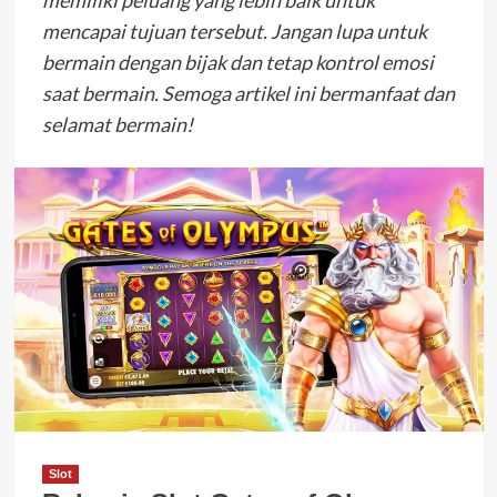
memiliki peluang yang lebih baik untuk
mencapai tujuan tersebut. Jangan lupa untuk
bermain dengan bijak dan tetap kontrol emosi
saat bermain. Semoga artikel ini bermanfaat dan
selamat bermain!
Slot