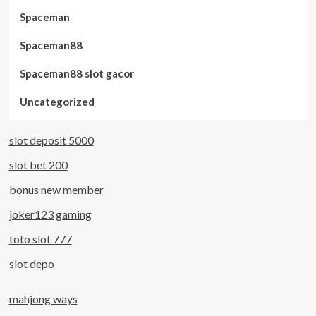
Spaceman
Spaceman88
Spaceman88 slot gacor
Uncategorized
slot deposit 5000
slot bet 200
bonus new member
joker123 gaming
toto slot 777
slot depo
mahjong ways