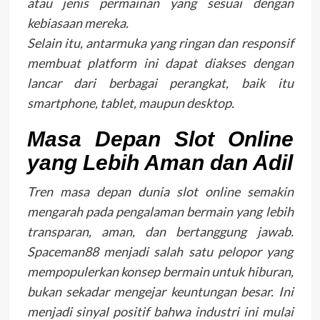
atau jenis permainan yang sesuai dengan
kebiasaan mereka.
Selain itu, antarmuka yang ringan dan responsif
membuat platform ini dapat diakses dengan
lancar dari berbagai perangkat, baik itu
smartphone, tablet, maupun desktop.
Masa Depan Slot Online
yang Lebih Aman dan Adil
Tren masa depan dunia slot online semakin
mengarah pada pengalaman bermain yang lebih
transparan, aman, dan bertanggung jawab.
Spaceman88 menjadi salah satu pelopor yang
mempopulerkan konsep bermain untuk hiburan,
bukan sekadar mengejar keuntungan besar. Ini
menjadi sinyal positif bahwa industri ini mulai