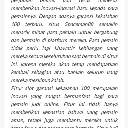
memberikan inovasi-inovasi baru kepada para
pemainnya. Dengan adanya garansi kekalahan
100 terbaru, situs Spaceman88 semakin
menarik minat para pemain untuk bergabung
dan bermain di platform mereka. Para pemain
tidak perlu lagi khawatir kehilangan uang
mereka secara keseluruhan saat bermain di situs
ini, karena mereka akan tetap mendapatkan
kembali sebagian atau bahkan seluruh uang
mereka meskipun kalah.
Fitur slot garansi kekalahan 100 merupakan
inovasi yang sangat bermanfaat bagi para
pemain judi online. Fitur ini tidak hanya
memberikan kepastian bahwa uang pemain
aman, tetapi juga membantu mereka untuk
tetap fokus dan tenang saat bermain. Situs judi