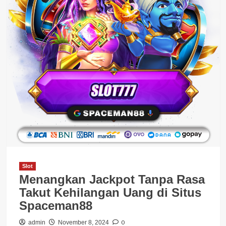
Slot
Menangkan Jackpot Tanpa Rasa
Takut Kehilangan Uang di Situs
Spaceman88
0
admin
November 8, 2024