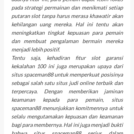
pada strategi permainan dan menikmati setiap
putaran slot tanpa harus merasa khawatir akan
kehilangan uang mereka. Hal ini tentu akan
meningkatkan tingkat kepuasan para pemain
dan membuat pengalaman bermain mereka
menjadi lebih positif.
Tentu saja, kehadiran fitur slot garansi
kekalahan 100 ini juga merupakan upaya dari
situs spaceman88 untuk memperkuat posisinya
sebagai salah satu situs judi online terbaik dan
terpercaya. Dengan memberikan jaminan
keamanan kepada para pemain, situs
spaceman88 menunjukkan komitmennya untuk
selalu mengutamakan kepuasan dan keamanan
bagi para membernya. Hal ini juga menjadi bukti
bahwa situs spaceman88 serius dalam