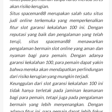
akan risiko kerugian.
Situs spaceman88 merupakan salah satu situs
judi online terkemuka yang memperkenalkan
fitur slot garansi kekalahan 100 ini. Dengan
reputasi yang baik dan pengalaman yang telah
teruji, situs spaceman88 menawarkan
pengalaman bermain slot online yang aman dan
nyaman bagi para pemain. Dengan adanya
garansi kekalahan 100, para pemain dapat yakin
bahwa mereka akan mendapatkan perlindungan
dari risiko kerugian yang mungkin terjadi.
Keunggulan dari slot garansi kekalahan 100 ini
tidak hanya terletak pada jaminan keamanan
bagi para pemain, tetapi juga pada pengalaman
bermain yang lebih menyenangkan. Dengan
adanya fitur ini, para pemain dapat lebih fokus