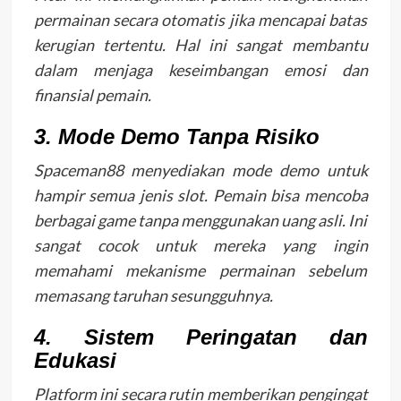
permainan secara otomatis jika mencapai batas
kerugian tertentu. Hal ini sangat membantu
dalam menjaga keseimbangan emosi dan
finansial pemain.
3. Mode Demo Tanpa Risiko
Spaceman88 menyediakan mode demo untuk
hampir semua jenis slot. Pemain bisa mencoba
berbagai game tanpa menggunakan uang asli. Ini
sangat cocok untuk mereka yang ingin
memahami mekanisme permainan sebelum
memasang taruhan sesungguhnya.
4. Sistem Peringatan dan
Edukasi
Platform ini secara rutin memberikan pengingat