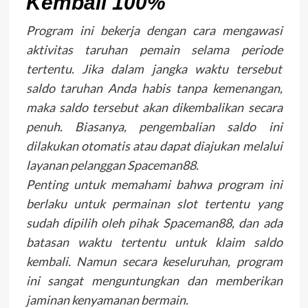
Kembali 100%
Program ini bekerja dengan cara mengawasi
aktivitas taruhan pemain selama periode
tertentu. Jika dalam jangka waktu tersebut
saldo taruhan Anda habis tanpa kemenangan,
maka saldo tersebut akan dikembalikan secara
penuh. Biasanya, pengembalian saldo ini
dilakukan otomatis atau dapat diajukan melalui
layanan pelanggan Spaceman88.
Penting untuk memahami bahwa program ini
berlaku untuk permainan slot tertentu yang
sudah dipilih oleh pihak Spaceman88, dan ada
batasan waktu tertentu untuk klaim saldo
kembali. Namun secara keseluruhan, program
ini sangat menguntungkan dan memberikan
jaminan kenyamanan bermain.