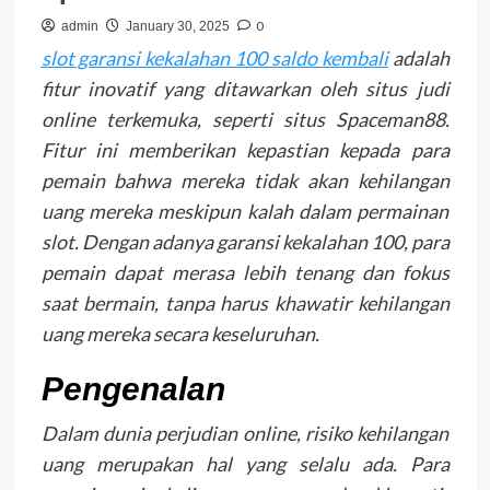
0
admin
January 30, 2025
slot garansi kekalahan 100 saldo kembali
adalah
fitur inovatif yang ditawarkan oleh situs judi
online terkemuka, seperti situs Spaceman88.
Fitur ini memberikan kepastian kepada para
pemain bahwa mereka tidak akan kehilangan
uang mereka meskipun kalah dalam permainan
slot. Dengan adanya garansi kekalahan 100, para
pemain dapat merasa lebih tenang dan fokus
saat bermain, tanpa harus khawatir kehilangan
uang mereka secara keseluruhan.
Pengenalan
Dalam dunia perjudian online, risiko kehilangan
uang merupakan hal yang selalu ada. Para