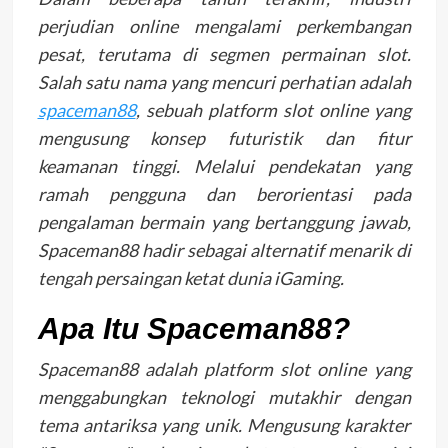
perjudian online mengalami perkembangan
pesat, terutama di segmen permainan slot.
Salah satu nama yang mencuri perhatian adalah
spaceman88
, sebuah platform slot online yang
mengusung konsep futuristik dan fitur
keamanan tinggi. Melalui pendekatan yang
ramah pengguna dan berorientasi pada
pengalaman bermain yang bertanggung jawab,
Spaceman88 hadir sebagai alternatif menarik di
tengah persaingan ketat dunia iGaming.
Apa Itu Spaceman88?
Spaceman88 adalah platform slot online yang
menggabungkan teknologi mutakhir dengan
tema antariksa yang unik. Mengusung karakter