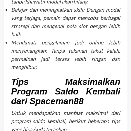
tanpa khawatir modal akan hilang.
Belajar dan meningkatkan skill: Dengan modal
yang terjaga, pemain dapat mencoba berbagai
strategi dan mengenal pola slot dengan lebih
baik.
Menikmati pengalaman judi online lebih
menyenangkan: Tanpa tekanan takut kalah,
permainan jadi terasa lebih ringan dan
menghibur.
Tips Maksimalkan
Program Saldo Kembali
dari Spaceman88
Untuk mendapatkan manfaat maksimal dari
program saldo kembali, berikut beberapa tips
yang bisa Anda terapkan: