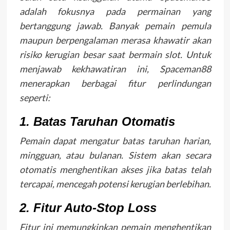
adalah fokusnya pada permainan yang
bertanggung jawab. Banyak pemain pemula
maupun berpengalaman merasa khawatir akan
risiko kerugian besar saat bermain slot. Untuk
menjawab kekhawatiran ini, Spaceman88
menerapkan berbagai fitur perlindungan
seperti:
1. Batas Taruhan Otomatis
Pemain dapat mengatur batas taruhan harian,
mingguan, atau bulanan. Sistem akan secara
otomatis menghentikan akses jika batas telah
tercapai, mencegah potensi kerugian berlebihan.
2. Fitur Auto-Stop Loss
Fitur ini memungkinkan pemain menghentikan