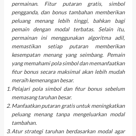
permainan. Fitur putaran gratis, simbol
pengganda, dan bonus tambahan memberikan
peluang menang lebih tinggi, bahkan bagi
pemain dengan modal terbatas. Selain itu,
permainan ini menggunakan algoritma adil,
memastikan setiap putaran memberikan
kesempatan menang yang seimbang. Pemain
yang memahami pola simbol dan memanfaatkan
fitur bonus secara maksimal akan lebih mudah
meraih kemenangan besar.
Pelajari pola simbol dan fitur bonus sebelum
memasang taruhan besar.
Manfaatkan putaran gratis untuk meningkatkan
peluang menang tanpa mengeluarkan modal
tambahan.
Atur strategi taruhan berdasarkan modal agar