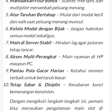
Manfaatkan Fitur Bonus
– Scatter, free spin, dan
multiplier menambah peluang menang.
Atur Taruhan Bertahap
– Mulai dari modal kecil
dan naik saat peluang menang muncul.
Kelola Modal dengan Bijak
– Jangan habiskan
semua modal sekaligus.
Main di Server Stabil
– Hindari lag agar putaran
tetap lancar.
Akses Multi-Perangkat
– Main nyaman di HP
maupun PC.
Pantau Pola Gacor Harian
– Ketahui momen
terbaik untuk bertaruh besar.
Tetap Sabar & Disiplin
– Kesabaran kunci
kemenangan konsisten.
Dengan mengikuti langkah-langkah ini, pemain
bisa merasakan pengalaman main slot di