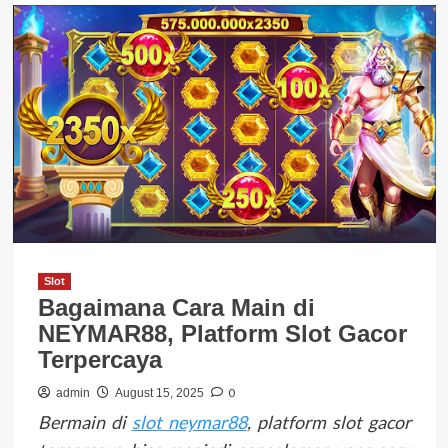
Slot
Bagaimana Cara Main di
NEYMAR88, Platform Slot Gacor
Terpercaya
0
admin
August 15, 2025
Bermain di
slot neymar88
, platform slot gacor