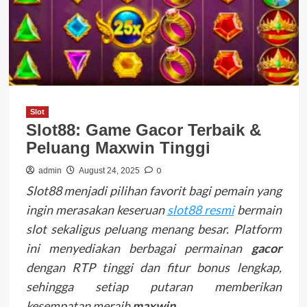
Slot
Slot88: Game Gacor Terbaik &
Peluang Maxwin Tinggi
0
admin
August 24, 2025
Slot88 menjadi pilihan favorit bagi pemain yang
ingin merasakan keseruan
slot88 resmi
bermain
slot sekaligus peluang menang besar. Platform
ini menyediakan berbagai permainan
gacor
dengan RTP tinggi dan fitur bonus lengkap,
sehingga setiap putaran memberikan
kesempatan meraih
maxwin
.