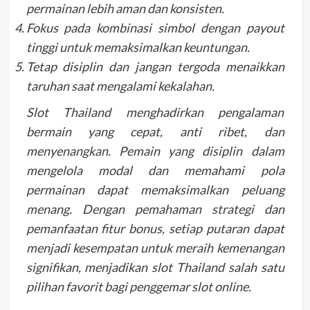
permainan lebih aman dan konsisten.
Fokus pada kombinasi simbol dengan payout
tinggi untuk memaksimalkan keuntungan.
Tetap disiplin dan jangan tergoda menaikkan
taruhan saat mengalami kekalahan.
Slot Thailand menghadirkan pengalaman
bermain yang cepat, anti ribet, dan
menyenangkan. Pemain yang disiplin dalam
mengelola modal dan memahami pola
permainan dapat memaksimalkan peluang
menang. Dengan pemahaman strategi dan
pemanfaatan fitur bonus, setiap putaran dapat
menjadi kesempatan untuk meraih kemenangan
signifikan, menjadikan slot Thailand salah satu
pilihan favorit bagi penggemar slot online.