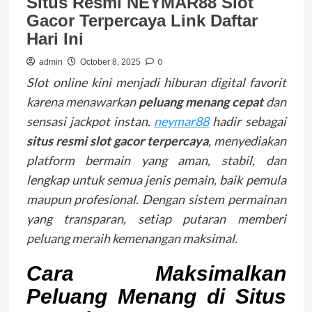
Situs Resmi NEYMAR88 Slot
Gacor Terpercaya Link Daftar
Hari Ini
0
admin
October 8, 2025
Slot online kini menjadi hiburan digital favorit
karena menawarkan
peluang menang cepat
dan
sensasi jackpot instan.
neymar88
hadir sebagai
situs resmi slot gacor terpercaya
, menyediakan
platform bermain yang aman, stabil, dan
lengkap untuk semua jenis pemain, baik pemula
maupun profesional. Dengan sistem permainan
yang transparan, setiap putaran memberi
peluang meraih kemenangan maksimal.
Cara Maksimalkan
Peluang Menang di Situs