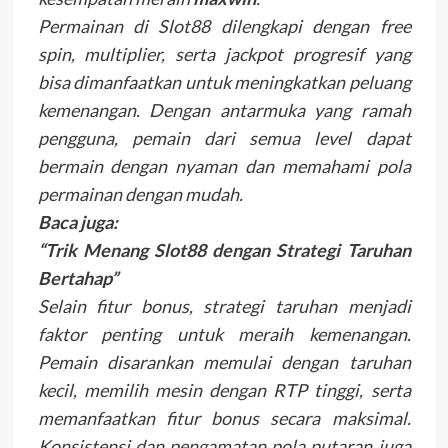
Permainan di Slot88 dilengkapi dengan free
spin, multiplier, serta jackpot progresif yang
bisa dimanfaatkan untuk meningkatkan peluang
kemenangan. Dengan antarmuka yang ramah
pengguna, pemain dari semua level dapat
bermain dengan nyaman dan memahami pola
permainan dengan mudah.
Baca juga:
“Trik Menang Slot88 dengan Strategi Taruhan
Bertahap”
Selain fitur bonus, strategi taruhan menjadi
faktor penting untuk meraih kemenangan.
Pemain disarankan memulai dengan taruhan
kecil, memilih mesin dengan RTP tinggi, serta
memanfaatkan fitur bonus secara maksimal.
Konsistensi dan pengamatan pola putaran juga