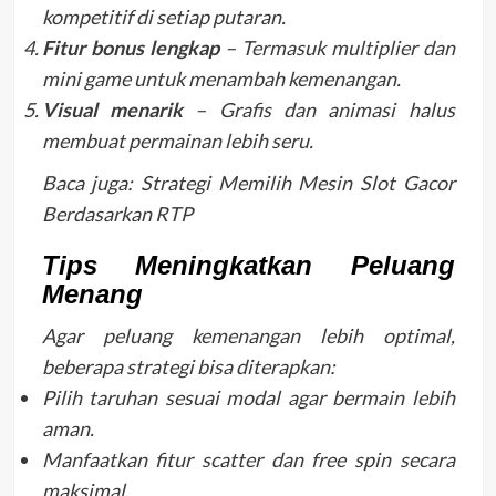
kompetitif di setiap putaran.
Fitur bonus lengkap
– Termasuk multiplier dan
mini game untuk menambah kemenangan.
Visual menarik
– Grafis dan animasi halus
membuat permainan lebih seru.
Baca juga: Strategi Memilih Mesin Slot Gacor
Berdasarkan RTP
Tips Meningkatkan Peluang
Menang
Agar peluang kemenangan lebih optimal,
beberapa strategi bisa diterapkan:
Pilih taruhan sesuai modal agar bermain lebih
aman.
Manfaatkan fitur scatter dan free spin secara
maksimal.