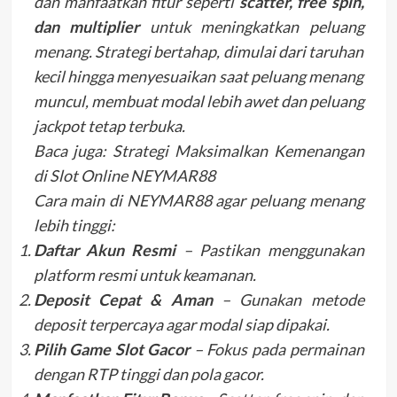
dan manfaatkan fitur seperti
scatter, free spin,
dan multiplier
untuk meningkatkan peluang
menang. Strategi bertahap, dimulai dari taruhan
kecil hingga menyesuaikan saat peluang menang
muncul, membuat modal lebih awet dan peluang
jackpot tetap terbuka.
Baca juga: Strategi Maksimalkan Kemenangan
di Slot Online NEYMAR88
Cara main di NEYMAR88 agar peluang menang
lebih tinggi:
Daftar Akun Resmi
– Pastikan menggunakan
platform resmi untuk keamanan.
Deposit Cepat & Aman
– Gunakan metode
deposit terpercaya agar modal siap dipakai.
Pilih Game Slot Gacor
– Fokus pada permainan
dengan RTP tinggi dan pola gacor.