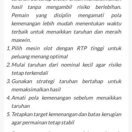
hasil tanpa mengambil risiko berlebihan.
Pemain yang disiplin mengamati pola
kemenangan lebih mudah menentukan waktu
terbaik untuk menaikkan taruhan dan meraih
maxwin.
Pilih mesin slot dengan RTP tinggi untuk
peluang menang optimal
Mulai taruhan dari nominal kecil agar risiko
tetap terkendali
Gunakan strategi taruhan bertahap untuk
memaksimalkan hasil
Amati pola kemenangan sebelum menaikkan
taruhan
Tetapkan target kemenangan dan batas kerugian
agar permainan tetap stabil