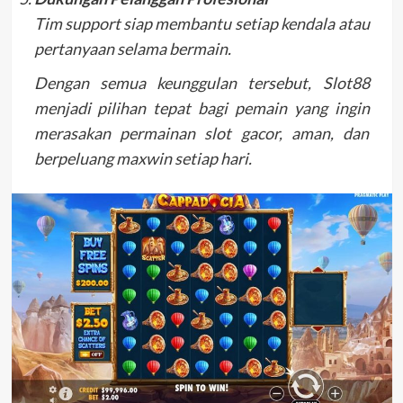
Tim support siap membantu setiap kendala atau
pertanyaan selama bermain.
Dengan semua keunggulan tersebut, Slot88
menjadi pilihan tepat bagi pemain yang ingin
merasakan permainan slot gacor, aman, dan
berpeluang maxwin setiap hari.