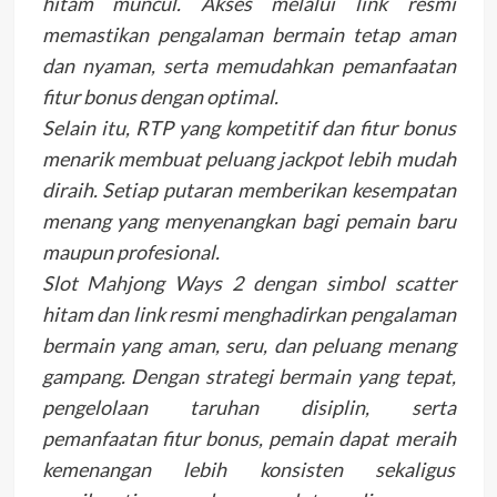
hitam muncul. Akses melalui link resmi
memastikan pengalaman bermain tetap aman
dan nyaman, serta memudahkan pemanfaatan
fitur bonus dengan optimal.
Selain itu, RTP yang kompetitif dan fitur bonus
menarik membuat peluang jackpot lebih mudah
diraih. Setiap putaran memberikan kesempatan
menang yang menyenangkan bagi pemain baru
maupun profesional.
Slot Mahjong Ways 2 dengan simbol scatter
hitam dan link resmi menghadirkan pengalaman
bermain yang aman, seru, dan peluang menang
gampang. Dengan strategi bermain yang tepat,
pengelolaan taruhan disiplin, serta
pemanfaatan fitur bonus, pemain dapat meraih
kemenangan lebih konsisten sekaligus