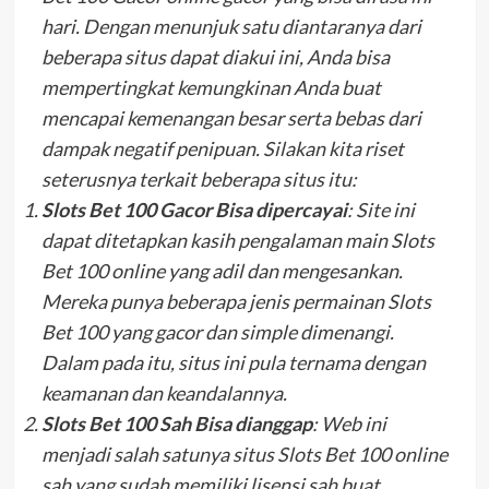
hari. Dengan menunjuk satu diantaranya dari
beberapa situs dapat diakui ini, Anda bisa
mempertingkat kemungkinan Anda buat
mencapai kemenangan besar serta bebas dari
dampak negatif penipuan. Silakan kita riset
seterusnya terkait beberapa situs itu:
Slots Bet 100 Gacor Bisa dipercayai
: Site ini
dapat ditetapkan kasih pengalaman main Slots
Bet 100 online yang adil dan mengesankan.
Mereka punya beberapa jenis permainan Slots
Bet 100 yang gacor dan simple dimenangi.
Dalam pada itu, situs ini pula ternama dengan
keamanan dan keandalannya.
Slots Bet 100 Sah Bisa dianggap
: Web ini
menjadi salah satunya situs Slots Bet 100 online
sah yang sudah memiliki lisensi sah buat