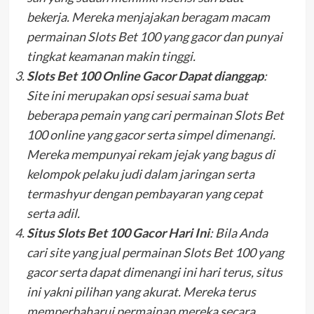
bekerja. Mereka menjajakan beragam macam
permainan Slots Bet 100 yang gacor dan punyai
tingkat keamanan makin tinggi.
Slots Bet 100 Online Gacor Dapat dianggap
:
Site ini merupakan opsi sesuai sama buat
beberapa pemain yang cari permainan Slots Bet
100 online yang gacor serta simpel dimenangi.
Mereka mempunyai rekam jejak yang bagus di
kelompok pelaku judi dalam jaringan serta
termashyur dengan pembayaran yang cepat
serta adil.
Situs Slots Bet 100 Gacor Hari Ini
: Bila Anda
cari site yang jual permainan Slots Bet 100 yang
gacor serta dapat dimenangi ini hari terus, situs
ini yakni pilihan yang akurat. Mereka terus
memperbaharui permainan mereka secara