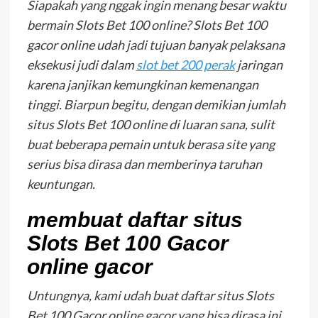
Siapakah yang nggak ingin menang besar waktu
bermain Slots Bet 100 online? Slots Bet 100
gacor online udah jadi tujuan banyak pelaksana
eksekusi judi dalam
slot bet 200 perak
jaringan
karena janjikan kemungkinan kemenangan
tinggi. Biarpun begitu, dengan demikian jumlah
situs Slots Bet 100 online di luaran sana, sulit
buat beberapa pemain untuk berasa site yang
serius bisa dirasa dan memberinya taruhan
keuntungan.
membuat daftar situs
Slots Bet 100 Gacor
online gacor
Untungnya, kami udah buat daftar situs Slots
Bet 100 Gacor online gacor yang bisa dirasa ini