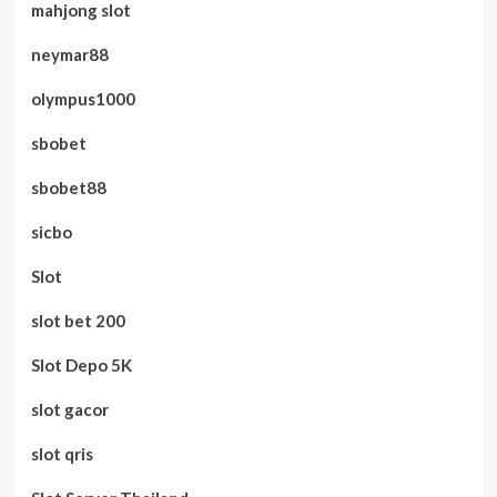
mahjong slot
neymar88
olympus1000
sbobet
sbobet88
sicbo
Slot
slot bet 200
Slot Depo 5K
slot gacor
slot qris