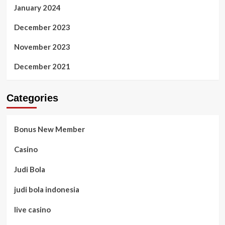
January 2024
December 2023
November 2023
December 2021
Categories
Bonus New Member
Casino
Judi Bola
judi bola indonesia
live casino