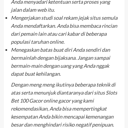
Anda menyadari ketentuan serta proses yang
jalan dalam web itu.
Mengerjakan studi soal rekam jejak situs semula
Anda mendaftarkan. Anda bisa membaca rincian
dari pemain lain atau cari kabar di beberapa
populasi taruhan online.
Menegaskan batas buat diri Anda sendiri dan
bermainlah dengan bijaksana. Jangan sampai
bermain-main dengan uang yang Anda nggak
dapat buat kehilangan.
Dengan meng meng ikutinya beberapa teknik di
atas serta menunjuk diantaranya dari situs Slots
Bet 100 Gacor online gacor yang kami
rekomendasikan, Anda bisa mempertingkat
kesempatan Anda bikin mencapai kemenangan
besar dan menghindari risiko negatif penipuan.