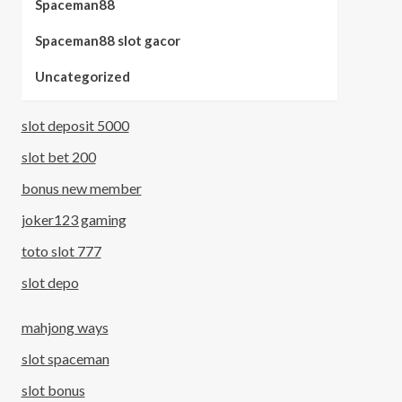
Spaceman88
Spaceman88 slot gacor
Uncategorized
slot deposit 5000
slot bet 200
bonus new member
joker123 gaming
toto slot 777
slot depo
mahjong ways
slot spaceman
slot bonus