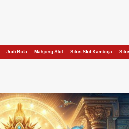
Judi Bola
Mahjong Slot
Situs Slot Kamboja
Situ