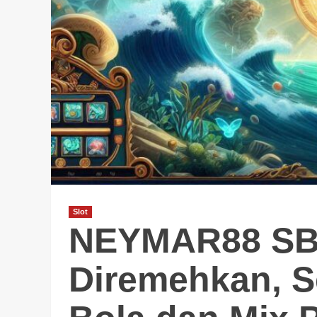
Slot
NEYMAR88 SB
Diremehkan, 