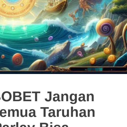
OBET Jangan
Semua Taruhan