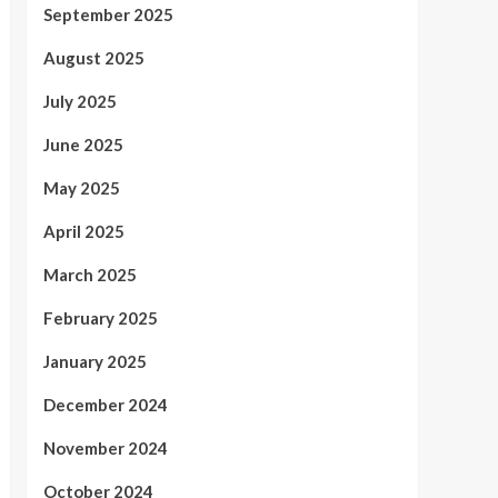
September 2025
August 2025
July 2025
June 2025
May 2025
April 2025
March 2025
February 2025
January 2025
December 2024
November 2024
October 2024