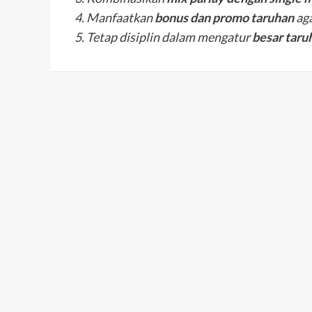
Manfaatkan
bonus dan promo taruhan
aga
Tetap disiplin dalam mengatur
besar taru