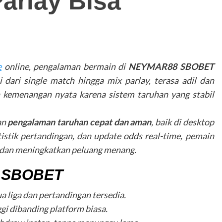
arlay Bisa
e
online, pengalaman bermain di
NEYMAR88 SBOBET
dari single match hingga mix parlay, terasa adil dan
 kemenangan nyata karena sistem taruhan yang stabil
an
pengalaman taruhan cepat dan aman
, baik di desktop
tistik pertandingan, dan update odds real-time, pemain
 dan meningkatkan peluang menang.
 SBOBET
 liga dan pertandingan tersedia.
gi dibanding platform biasa.