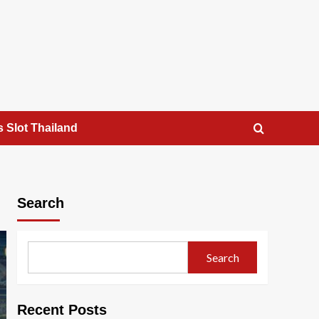
s Slot Thailand
Search
Search
Recent Posts