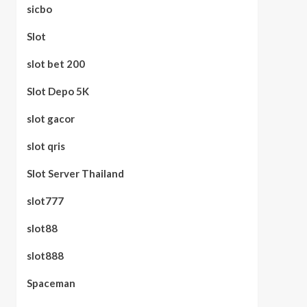
sicbo
Slot
slot bet 200
Slot Depo 5K
slot gacor
slot qris
Slot Server Thailand
slot777
slot88
slot888
Spaceman