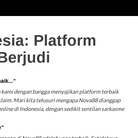
sia: Platform
Berjudi
ik..."
a kami dengan bangga menyajikan platform terbaik
 klaim. Mari kita telusuri mengapa Nova88 dianggap
nline di Indonesia, dengan sedikit sentilan sarkasme
h"