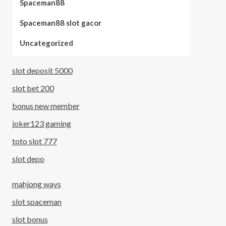
Spaceman88
Spaceman88 slot gacor
Uncategorized
slot deposit 5000
slot bet 200
bonus new member
joker123 gaming
toto slot 777
slot depo
mahjong ways
slot spaceman
slot bonus