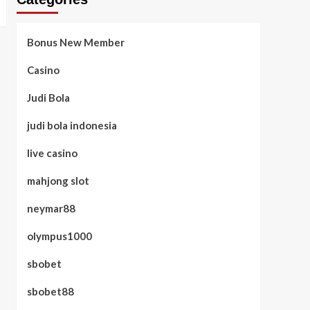
Bonus New Member
Casino
Judi Bola
judi bola indonesia
live casino
mahjong slot
neymar88
olympus1000
sbobet
sbobet88