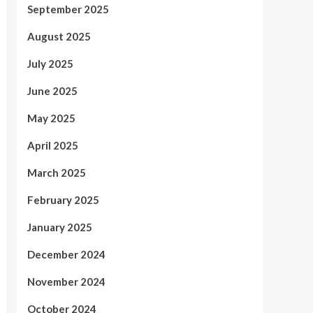
September 2025
August 2025
July 2025
June 2025
May 2025
April 2025
March 2025
February 2025
January 2025
December 2024
November 2024
October 2024