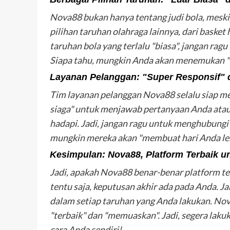
Nova88 bukan hanya tentang judi bola, mesk
pilihan taruhan olahraga lainnya, dari basket 
taruhan bola yang terlalu "biasa", jangan rag
Siapa tahu, mungkin Anda akan menemukan "k
Layanan Pelanggan: "Super Responsif" 
Tim layanan pelanggan Nova88 selalu siap m
siaga" untuk menjawab pertanyaan Anda ata
hadapi. Jadi, jangan ragu untuk menghubung
mungkin mereka akan "membuat hari Anda leb
Kesimpulan: Nova88, Platform Terbaik u
Jadi, apakah Nova88 benar-benar platform te
tentu saja, keputusan akhir ada pada Anda. 
dalam setiap taruhan yang Anda lakukan. No
"terbaik" dan "memuaskan". Jadi, segera laku
cara Anda sendiri!