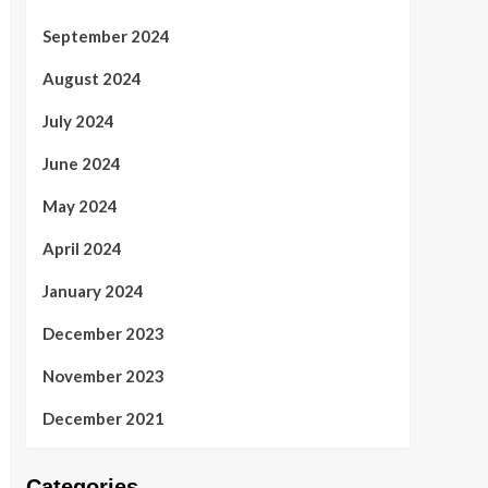
September 2024
August 2024
July 2024
June 2024
May 2024
April 2024
January 2024
December 2023
November 2023
December 2021
Categories