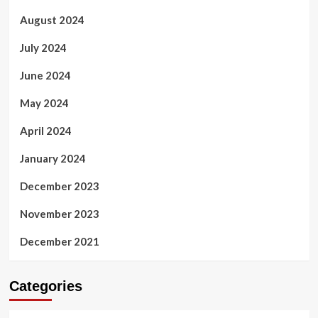
August 2024
July 2024
June 2024
May 2024
April 2024
January 2024
December 2023
November 2023
December 2021
Categories