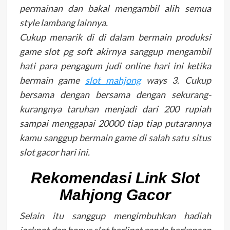
permainan dan bakal mengambil alih semua
style lambang lainnya.
Cukup menarik di di dalam bermain produksi
game slot pg soft akirnya sanggup mengambil
hati para pengagum judi online hari ini ketika
bermain game
slot mahjong
ways 3. Cukup
bersama dengan bersama dengan sekurang-
kurangnya taruhan menjadi dari 200 rupiah
sampai menggapai 20000 tiap tiap putarannya
kamu sanggup bermain game di salah satu situs
slot gacor hari ini.
Rekomendasi Link Slot
Mahjong Gacor
Selain itu sanggup mengimbuhkan hadiah
jackpot dan bonus slot berlipat ganda berkenaan