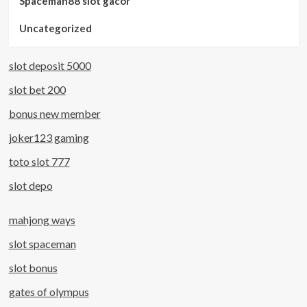
Spaceman88 slot gacor
Uncategorized
slot deposit 5000
slot bet 200
bonus new member
joker123 gaming
toto slot 777
slot depo
mahjong ways
slot spaceman
slot bonus
gates of olympus