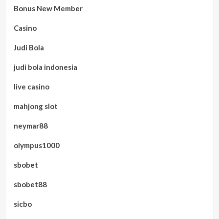
Bonus New Member
Casino
Judi Bola
judi bola indonesia
live casino
mahjong slot
neymar88
olympus1000
sbobet
sbobet88
sicbo