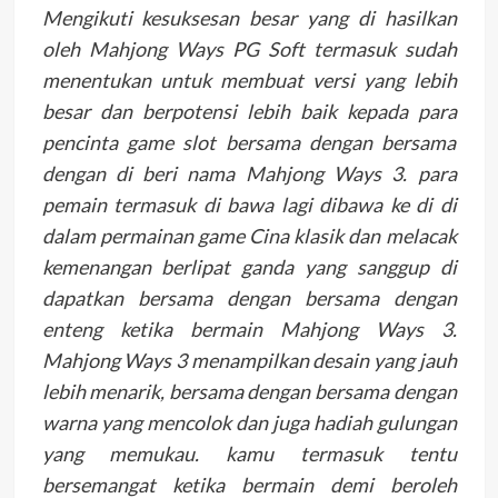
Mengikuti kesuksesan besar yang di hasilkan
oleh Mahjong Ways PG Soft termasuk sudah
menentukan untuk membuat versi yang lebih
besar dan berpotensi lebih baik kepada para
pencinta game slot bersama dengan bersama
dengan di beri nama Mahjong Ways 3. para
pemain termasuk di bawa lagi dibawa ke di di
dalam permainan game Cina klasik dan melacak
kemenangan berlipat ganda yang sanggup di
dapatkan bersama dengan bersama dengan
enteng ketika bermain Mahjong Ways 3.
Mahjong Ways 3 menampilkan desain yang jauh
lebih menarik, bersama dengan bersama dengan
warna yang mencolok dan juga hadiah gulungan
yang memukau. kamu termasuk tentu
bersemangat ketika bermain demi beroleh