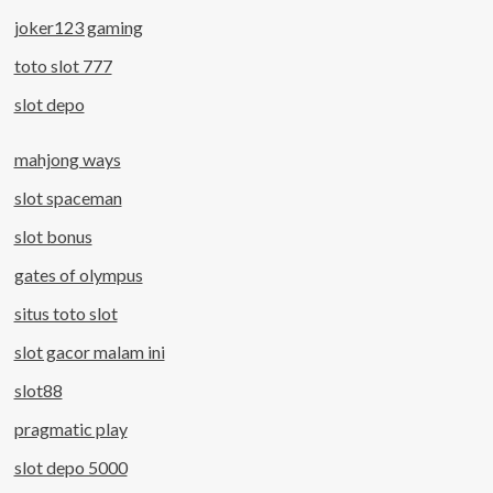
joker123 gaming
toto slot 777
slot depo
mahjong ways
slot spaceman
slot bonus
gates of olympus
situs toto slot
slot gacor malam ini
slot88
pragmatic play
slot depo 5000