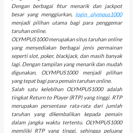
Dengan berbagai fitur menarik dan jackpot
besar yang menggiurkan,
login olympus1000
menjadi pilihan utama bagi para penggemar
taruhan online.
OLYMPUS1000 merupakan situs taruhan online
yang menyediakan berbagai jenis permainan
seperti slot, poker, blackjack, dan masih banyak
lagi. Dengan tampilan yang menarik dan mudah
digunakan, OLYMPUS1000 menjadi pilihan
yang tepat bagi para pemain taruhan online.
Salah satu kelebihan OLYMPUS1000 adalah
tingkat Return to Player (RTP) yang tinggi. RTP
merupakan persentase rata-rata dari jumlah
taruhan yang dikembalikan kepada pemain
dalam jangka waktu tertentu. OLYMPUS1000
memiliki RTP yang tinggi, sehingga peluang