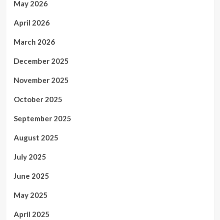
May 2026
April 2026
March 2026
December 2025
November 2025
October 2025
September 2025
August 2025
July 2025
June 2025
May 2025
April 2025