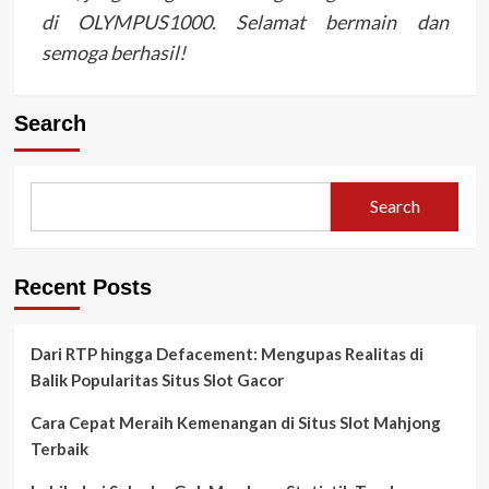
di OLYMPUS1000. Selamat bermain dan
semoga berhasil!
Search
Search
Recent Posts
Dari RTP hingga Defacement: Mengupas Realitas di
Balik Popularitas Situs Slot Gacor
Cara Cepat Meraih Kemenangan di Situs Slot Mahjong
Terbaik