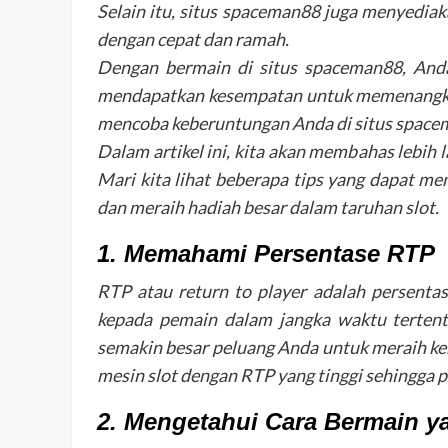
Selain itu, situs spaceman88 juga menyedia
dengan cepat dan ramah.
Dengan bermain di situs spaceman88, Anda
mendapatkan kesempatan untuk memenangkan 
mencoba keberuntungan Anda di situs spacem
Dalam artikel ini, kita akan membahas lebih 
Mari kita lihat beberapa tips yang dapat
dan meraih hadiah besar dalam taruhan slot.
1. Memahami Persentase RTP
RTP atau return to player adalah persenta
kepada pemain dalam jangka waktu tertent
semakin besar peluang Anda untuk meraih k
mesin slot dengan RTP yang tinggi sehingga
2. Mengetahui Cara Bermain y