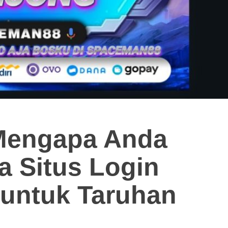
 Mengapa Anda
 Situs Login
ntuk Taruhan