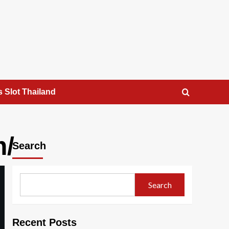
s Slot Thailand
m/
Search
Search
Recent Posts