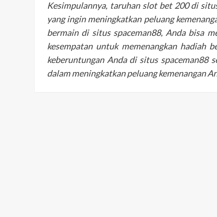
Kesimpulannya, taruhan slot bet 200 di sit
yang ingin meningkatkan peluang kemenanga
bermain di situs spaceman88, Anda bisa m
kesempatan untuk memenangkan hadiah bes
keberuntungan Anda di situs spaceman88 se
dalam meningkatkan peluang kemenangan Anda