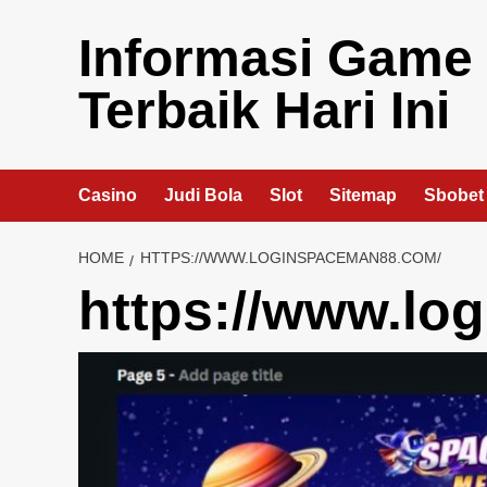
Skip
to
Informasi Game
content
Terbaik Hari Ini
Casino
Judi Bola
Slot
Sitemap
Sbobet
HOME
HTTPS://WWW.LOGINSPACEMAN88.COM/
https://www.lo