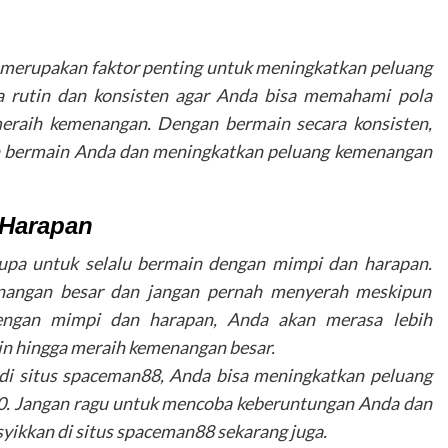
a merupakan faktor penting untuk meningkatkan peluang
a rutin dan konsisten agar Anda bisa memahami pola
meraih kemenangan. Dengan bermain secara konsisten,
bermain Anda dan meningkatkan peluang kemenangan
 Harapan
lupa untuk selalu bermain dengan mimpi dan harapan.
nangan besar dan jangan pernah menyerah meskipun
engan mimpi dan harapan, Anda akan merasa lebih
in hingga meraih kemenangan besar.
 di situs spaceman88, Anda bisa meningkatkan peluang
0. Jangan ragu untuk mencoba keberuntungan Anda dan
ikkan di situs spaceman88 sekarang juga.