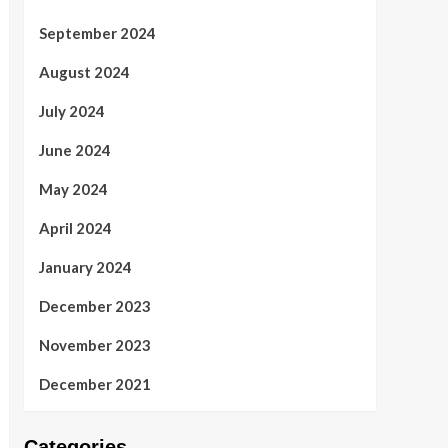
September 2024
August 2024
July 2024
June 2024
May 2024
April 2024
January 2024
December 2023
November 2023
December 2021
Categories