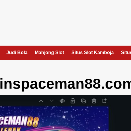
Judi Bola
Mahjong Slot
Situs Slot Kamboja
Situ
ginspaceman88.co