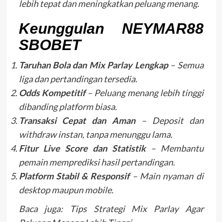
lebih tepat dan meningkatkan peluang menang.
Keunggulan NEYMAR88
SBOBET
Taruhan Bola dan Mix Parlay Lengkap
– Semua
liga dan pertandingan tersedia.
Odds Kompetitif
– Peluang menang lebih tinggi
dibanding platform biasa.
Transaksi Cepat dan Aman
– Deposit dan
withdraw instan, tanpa menunggu lama.
Fitur Live Score dan Statistik
– Membantu
pemain memprediksi hasil pertandingan.
Platform Stabil & Responsif
– Main nyaman di
desktop maupun mobile.
Baca juga: Tips Strategi Mix Parlay Agar