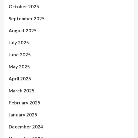
October 2025
September 2025
August 2025
July 2025
June 2025
May 2025
April 2025
March 2025
February 2025
January 2025
December 2024